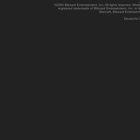
©2004 Blizzard Entertainment, Inc. All rights reserved. Wor
registered trademarks of Blizzard Entertainment, Inc. in t
Warcraft, Blizzard Entertainm
Deutsche 