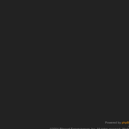
Powered by
php
©2004 Blizzard Entertainment, Inc. All rights reserved. Wor