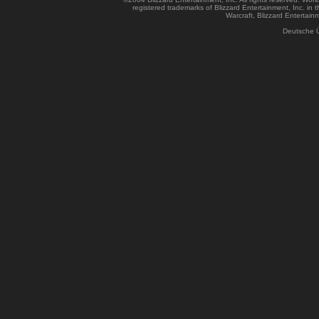
registered trademarks of Blizzard Entertainment, Inc. in t
Warcraft, Blizzard Entertainm
Deutsche 