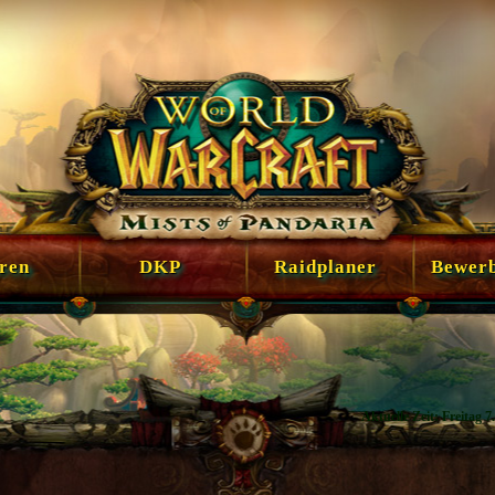
en
DKP
Raidplaner
Bewer
Aktuelle Zeit: Freitag 