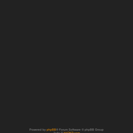
Powered by
phpBB
® Forum Software © phpBB Group
Jade ©
bbDKP.com