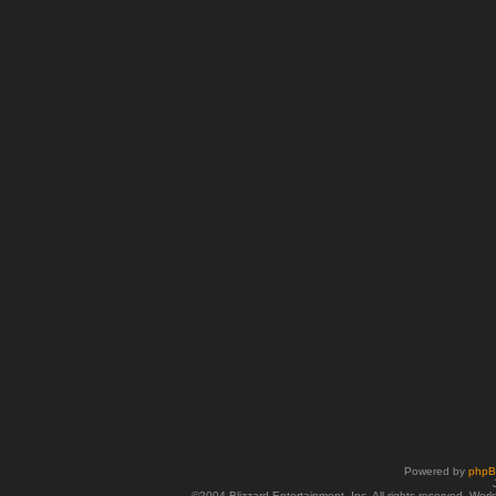
Powered by
php
©2004 Blizzard Entertainment, Inc. All rights reserved. Wor