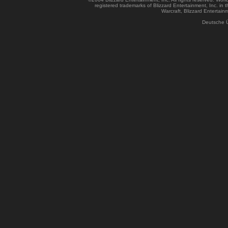
registered trademarks of Blizzard Entertainment, Inc. in t
Warcraft, Blizzard Entertainm
Deutsche 