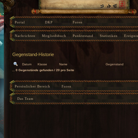
Portal
DKP
Foren
‹
Gegenstand-Historie
Nachrichten
Mitgliedsbuch
Punktestand
Statistiken
Ereigni
Instanz-Fortschritt
Gegenstand-Historie
Datum
Klasse
Name
Gegenstand
... 0 Gegenstände gefunden / 20 pro Seite
Persönlicher Bereich
Foren
Das Team