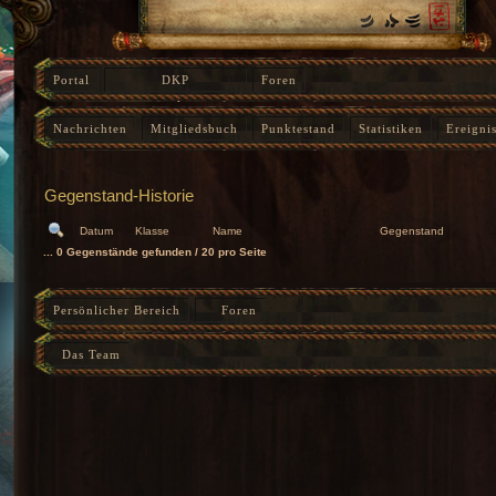
Portal
DKP
Foren
‹
Gegenstand-Historie
Nachrichten
Mitgliedsbuch
Punktestand
Statistiken
Ereigni
Instanz-Fortschritt
Gegenstand-Historie
Datum
Klasse
Name
Gegenstand
... 0 Gegenstände gefunden / 20 pro Seite
Persönlicher Bereich
Foren
Das Team