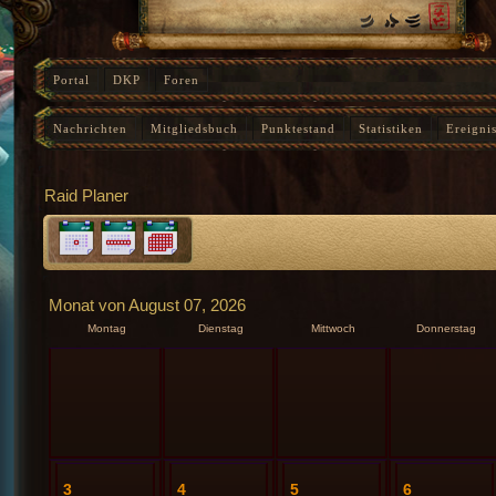
Portal
DKP
Foren
Nachrichten
Mitgliedsbuch
Punktestand
Statistiken
Ereigni
Instanz-Fortschritt
Raid Planer
Monat von August 07, 2026
Montag
Dienstag
Mittwoch
Donnerstag
3
4
5
6