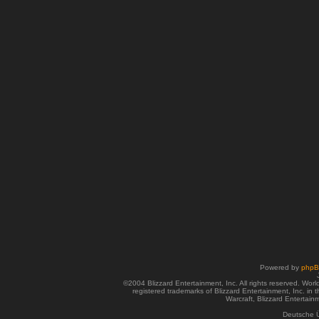
Powered by
php
©2004 Blizzard Entertainment, Inc. All rights reserved. Wor
registered trademarks of Blizzard Entertainment, Inc. in t
Warcraft, Blizzard Entertainm
Deutsche 