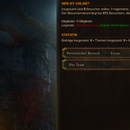
WER IST ONLINE?
Insgesamt sind
8
Besucher online: 0 registrierte
Der Besucherrekord liegt bei
471
Besuchern, die 
Mitglieder: 0 Mitglieder
Legende:
Administratoren
,
Globale Moderatoren
STATISTIK
Beiträge insgesamt:
0
• Themen insgesamt:
0
• M
Persönlicher Bereich
Foren
Das Team