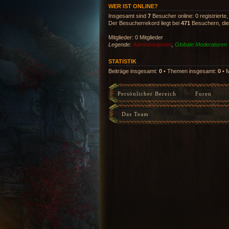
WER IST ONLINE?
Insgesamt sind
7
Besucher online: 0 registrierte
Der Besucherrekord liegt bei
471
Besuchern, die 
Mitglieder: 0 Mitglieder
Legende:
Administratoren
,
Globale Moderatoren
STATISTIK
Beiträge insgesamt:
0
• Themen insgesamt:
0
• M
Persönlicher Bereich
Foren
Das Team