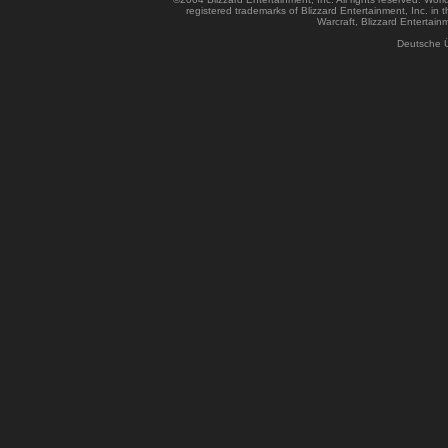
registered trademarks of Blizzard Entertainment, Inc. in t
Warcraft, Blizzard Entertainm
Deutsche 