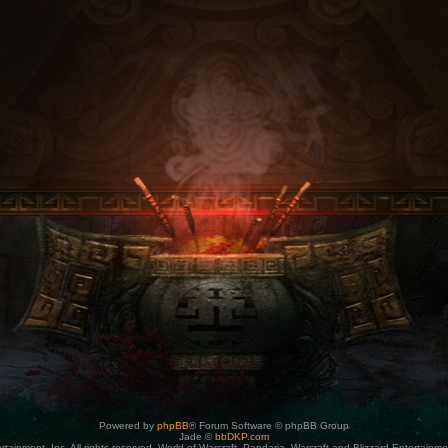
Powered by
phpBB
® Forum Software © phpBB Group
Jade ©
bbDKP.com
tainment, Inc. All rights reserved. World of Warcraft, Pandaria, Warcraft and Blizzard Entertainm