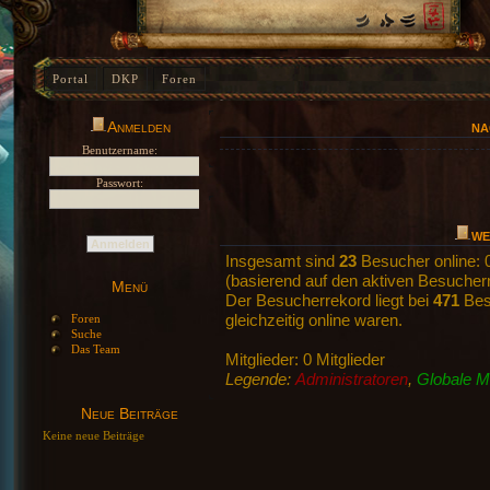
Portal
DKP
Foren
Anmelden
NA
Benutzername:
Passwort:
WE
Insgesamt sind
23
Besucher online: 0
(basierend auf den aktiven Besuchern
Menü
Der Besucherrekord liegt bei
471
Besu
Foren
gleichzeitig online waren.
Suche
Das Team
Mitglieder: 0 Mitglieder
Legende:
Administratoren
,
Globale M
Neue Beiträge
Keine neue Beiträge