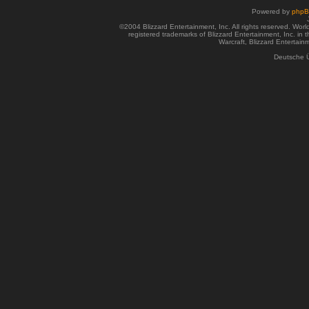
Powered by
php
©2004 Blizzard Entertainment, Inc. All rights reserved. Wor
registered trademarks of Blizzard Entertainment, Inc. in t
Warcraft, Blizzard Entertainm
Deutsche 