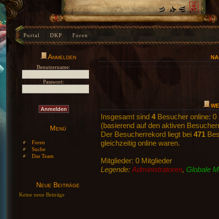
Portal
DKP
Foren
Anmelden
NA
Benutzername:
Passwort:
WE
Insgesamt sind
4
Besucher online: 0 
(basierend auf den aktiven Besuchern
Menü
Der Besucherrekord liegt bei
471
Besu
Foren
gleichzeitig online waren.
Suche
Das Team
Mitglieder: 0 Mitglieder
Legende:
Administratoren
,
Globale M
Neue Beiträge
Keine neue Beiträge