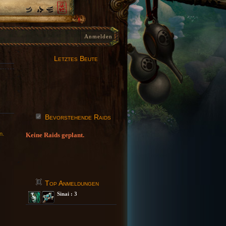
Anmelden
Letztes Beute
Bevorstehende Raids
n.
Keine Raids geplant.
Top Anmeldungen
Sinai : 3