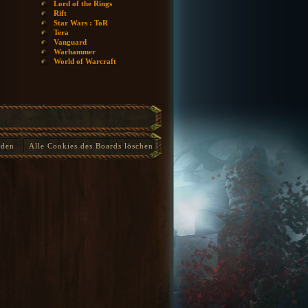
Lord of the Rings
Rift
Star Wars : ToR
Tera
Vanguard
Warhammer
World of Warcraft
nden
Alle Cookies des Boards löschen