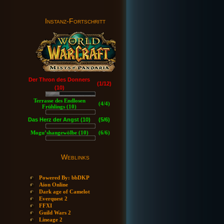
Instanz-Fortschritt
Der Thron des Donners
(1/12)
(10)
Terrasse des Endlosen
(4/4)
Frühlings (10)
Das Herz der Angst (10)
(5/6)
Mogu’shangewölbe (10)
(6/6)
Weblinks
Powered By: bbDKP
Aion Online
Dark age of Camelot
Everquest 2
FFXI
Guild Wars 2
Lineage 2