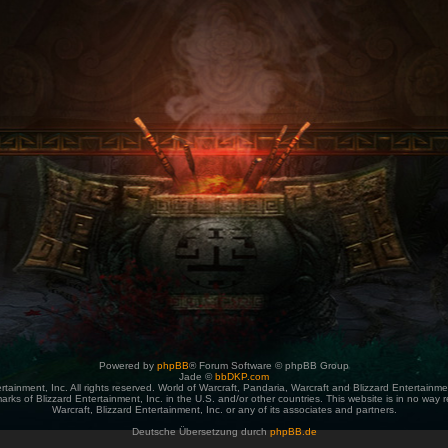
Powered by
phpBB
® Forum Software © phpBB Group
Jade ©
bbDKP.com
tainment, Inc. All rights reserved. World of Warcraft, Pandaria, Warcraft and Blizzard Entertainm
arks of Blizzard Entertainment, Inc. in the U.S. and/or other countries. This website is in no way r
Warcraft, Blizzard Entertainment, Inc. or any of its associates and partners.
Deutsche Übersetzung durch
phpBB.de