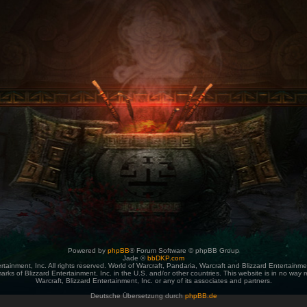
Powered by
phpBB
® Forum Software © phpBB Group
Jade ©
bbDKP.com
tainment, Inc. All rights reserved. World of Warcraft, Pandaria, Warcraft and Blizzard Entertainm
arks of Blizzard Entertainment, Inc. in the U.S. and/or other countries. This website is in no way r
Warcraft, Blizzard Entertainment, Inc. or any of its associates and partners.
Deutsche Übersetzung durch
phpBB.de