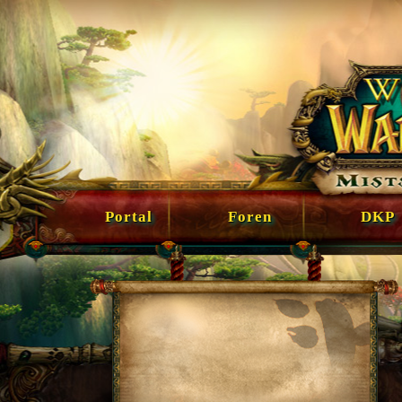
Portal
Foren
DKP