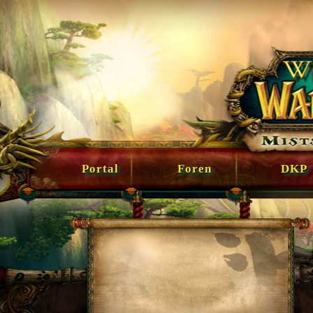
Portal
Foren
DKP