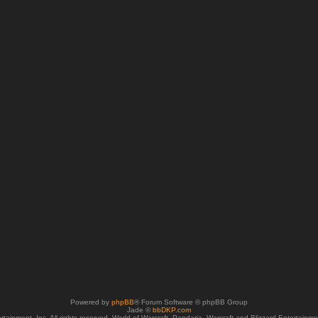
Powered by
phpBB
® Forum Software © phpBB Group
Jade ©
bbDKP.com
tainment, Inc. All rights reserved. World of Warcraft, Pandaria, Warcraft and Blizzard Entertainm