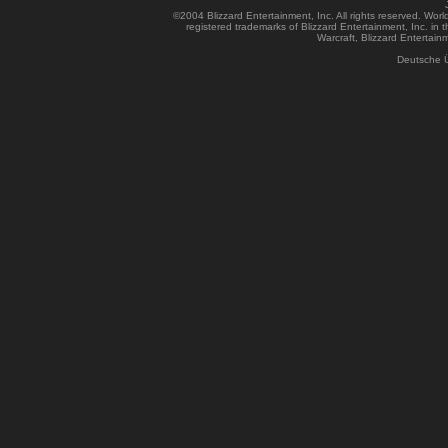
©2004 Blizzard Entertainment, Inc. All rights reserved. Wor
registered trademarks of Blizzard Entertainment, Inc. in t
Warcraft, Blizzard Entertainm
Deutsche 